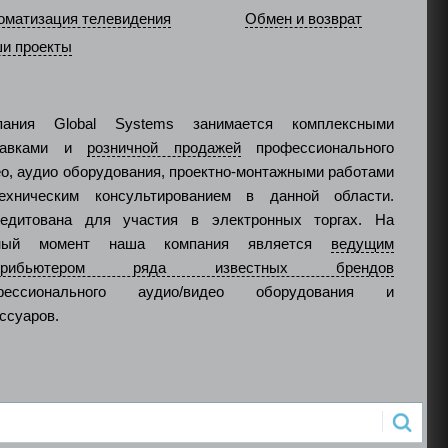
оматизация телевидения
Обмен и возврат
и проекты
пания Global Systems занимается комплексными
тавками и
розничной продажей
профессионального
о, аудио оборудования, проектно-монтажными работами
ехническим консультированием в данной области.
редитована для участия в электронных торгах. На
ный момент наша компания является
ведущим
стрибьютером ряда известных брендов
фессионального аудио/видео оборудования и
ссуаров.