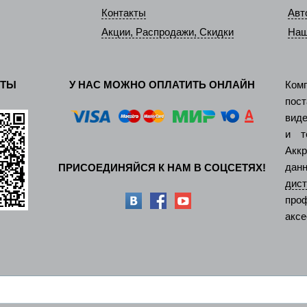
Контакты
Авт
Акции, Распродажи, Скидки
Наш
КТЫ
У НАС МОЖНО ОПЛАТИТЬ ОНЛАЙН
Ком
пос
виде
и т
Акк
дан
ПРИСОЕДИНЯЙСЯ К НАМ В СОЦСЕТЯХ!
ди
про
аксе