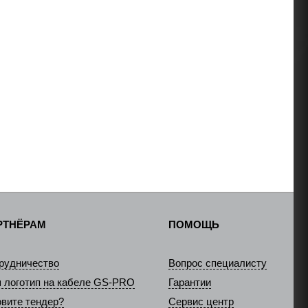
РТНЁРАМ
ПОМОЩЬ
рудничество
Вопрос специалисту
 логотип на кабеле GS-PRO
Гарантии
овите тендер?
Сервис центр