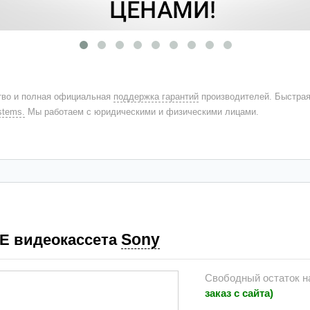
во и полная официальная
поддержка гарантий
производителей. Быстра
stems.
Мы работаем с юридическими и физическими лицами.
Sony
E видеокассета
Свободный остаток н
заказ с сайта)