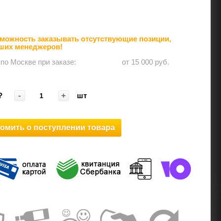
можность заказывать отсутствующие позиции,
аших менеджеров!
 по Москве при заказе: ⠀⠀⠀⠀
от 15 000 руб.
-
+
?
шт
омить о поступлении товара