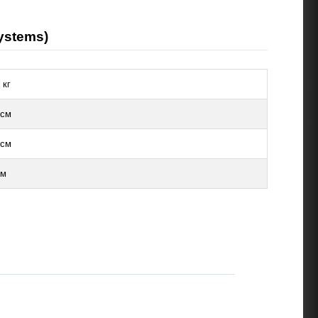
ystems)
 кг
 см
 см
см