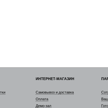
ИНТЕРНЕТ-МАГАЗИН
ПА
тки
Самовывоз и доставка
Сот
Оплата
Ваш
Демо-зал
Гот