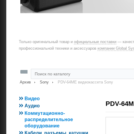
Только оригинальный товар и
официальные поставки
— качест
профессиональной техники и аксессуаров
компании Global Sy
Архив
Sony
PDV-64ME видеокассета Sony
Видео
PDV-64M
Аудио
Коммутационно-
распределительное
оборудование
Кабели, разъемы, катушки