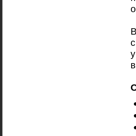
о
В
в
О