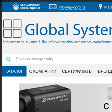
info@gs-corp.ru
Маг
КАТАЛОГ
О КОМПАНИИ
СЕРТИФИКАТЫ
БРЕН