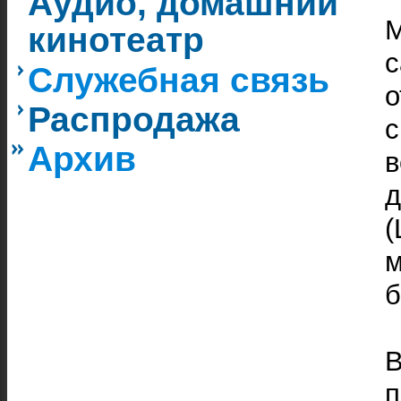
Аудио, домашний
М
кинотеатр
Служебная связь
о
Распродажа
с
Архив
(
б
В
п