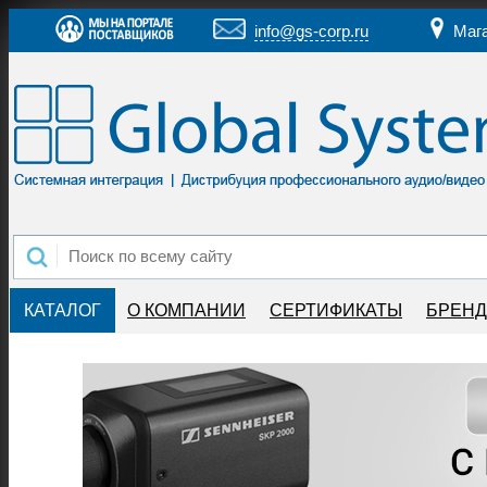
info@gs-corp.ru
Маг
КАТАЛОГ
О КОМПАНИИ
СЕРТИФИКАТЫ
БРЕН