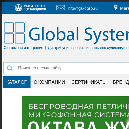
info@gs-corp.ru
Маг
КАТАЛОГ
О КОМПАНИИ
СЕРТИФИКАТЫ
БРЕН