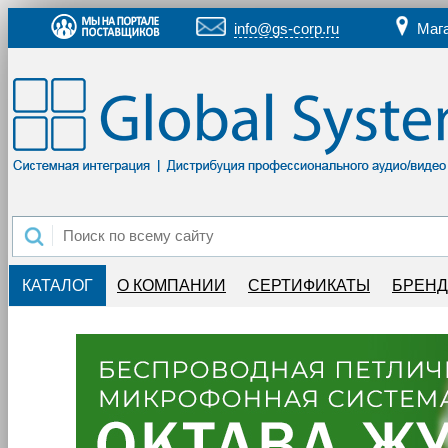
info@gs-corp.ru
Маг
КАТАЛОГ
О КОМПАНИИ
СЕРТИФИКАТЫ
БРЕН