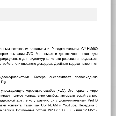
оенным потоковым вещанием и IP подключением. GY-HM660
ером компании JVC. Маленькая и достаточно легкая, для
традиционные для видеожурналистики решения и предлагает
стройств или внешнего декодера. Двойные кодеки позволяют
еожурналистики. Камера обеспечивает превосходную
Гц).
 упреждающую коррекцию ошибок (FEC). Это первая в мире
чивает прямое исправление ошибок, автоматический запрос
оддержкой Zixi легко управляются с дополнительным ProHD
тавки контента, таких как USTREAM и YouTube. Передача с
записи. Возможные потоки 1920 x 1080 (3, 5 или 12 Мб/с),