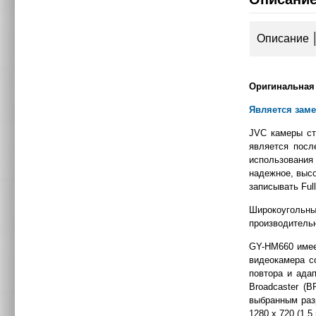
Описание
Оригинальная
Является заме
JVC камеры ст
является посл
использования
надежное, высо
записывать Ful
Широкоугольн
производительн
GY-HM660 имее
видеокамера с
повтора и ада
Broadcaster (
выбранным раз
1280 х 720 (1,5 