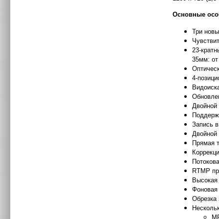
Основные осо
Три новы
Чувстви
23-кратн
35мм: от
Оптическ
4-позици
Видоиска
Обновлен
Двойной
Поддерж
Запись в
Двойной 
Прямая т
Коррекц
Потокова
RTMP пр
Высокая 
Фоновая 
Обрезка 
Несколь
MP