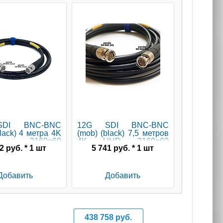
DI BNC-BNC
12G SDI BNC-BNC
Кси
lack) 4 метра 4K
(mob) (black) 7,5 метров
транспо
 2160p60
4K UHD 2160p60
АЛМИ
2 руб. * 1 шт
5 741 руб. * 1 шт
28 730
ый/сценический
мобильный/сценический
 (черный) GS-
кабель (черный) GS-
33
PRO
Добавить
Добавить
До
438 758 руб.