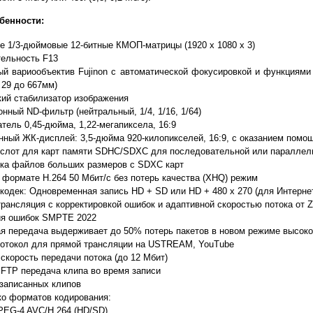
бенности:
е 1/3-дюймовые 12-битные КМОП-матрицы (1920 x 1080 x 3)
тельность F13
ый вариообъектив Fujinon с автоматической фокусировкой и функциями р
 29 до 667мм)
ий стабилизатор изображения
онный ND-фильтр (нейтральный, 1/4, 1/16, 1/64)
тель 0,45-дюйма, 1,22-мегапиксела, 16:9
ный ЖК-дисплей: 3,5-дюйма 920-килопикселей, 16:9, с оказанием помо
 слот для карт памяти SDHC/SDXC для последовательной или параллел
ка файлов больших размеров с SDXC карт
 формате H.264 50 Mбит/с без потерь качества (XHQ) режим
кодек: Одновременная запись HD + SD или HD + 480 x 270 (для Интерне
рансляция с корректировкой ошибок и адаптивной скоростью потока от Zi
ия ошибок SMPTE 2022
я передача выдерживает до 50% потерь пакетов в новом режиме высок
отокол для прямой трансляции на USTREAM, YouTube
скорость передачи потока (до 12 Мбит)
FTP передача клипа во время записи
записанных клипов
ко форматов кодирования:
EG-4 AVC/H.264 (HD/SD)