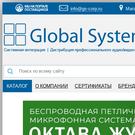
info@gs-corp.ru
Маг
КАТАЛОГ
О КОМПАНИИ
СЕРТИФИКАТЫ
БРЕН