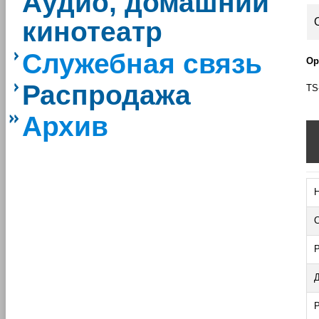
Аудио, домашний
кинотеатр
Служебная связь
Ор
Распродажа
TS
.
Архив
Н
С
Р