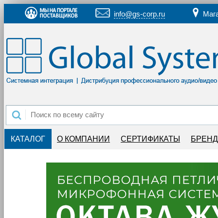
info@gs-corp.ru
Маг
КАТАЛОГ
О КОМПАНИИ
СЕРТИФИКАТЫ
БРЕН