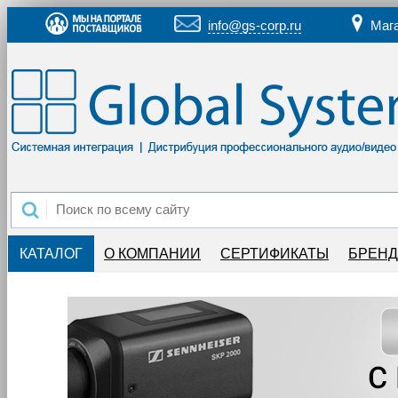
info@gs-corp.ru
Маг
КАТАЛОГ
О КОМПАНИИ
СЕРТИФИКАТЫ
БРЕН