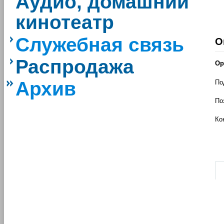
Аудио, домашний
кинотеатр
Служебная связь
О
Распродажа
Ор
Архив
По
По
Ко
|