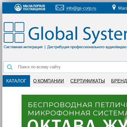
info@gs-corp.ru
Маг
КАТАЛОГ
О КОМПАНИИ
СЕРТИФИКАТЫ
БРЕН