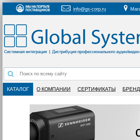
info@gs-corp.ru
Маг
КАТАЛОГ
О КОМПАНИИ
СЕРТИФИКАТЫ
БРЕН