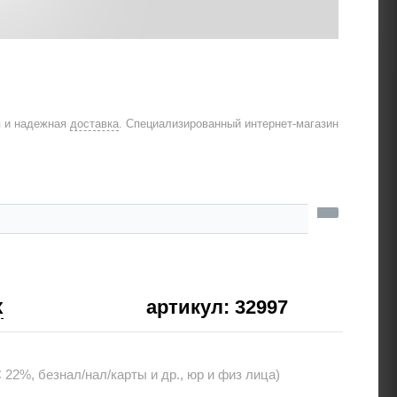
я и надежная
доставка
. Специализированный интернет-магазин
x
артикул: 32997
22%, безнал/нал/карты и др., юр и физ лица)