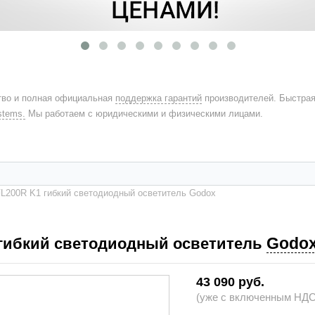
во и полная официальная
поддержка гарантий
производителей. Быстра
stems.
Мы работаем с юридическими и физическими лицами.
L200R K1 гибкий светодиодный осветитель Godox
Godo
 гибкий светодиодный осветитель
43 090 руб.
(уже с включенным НДС 