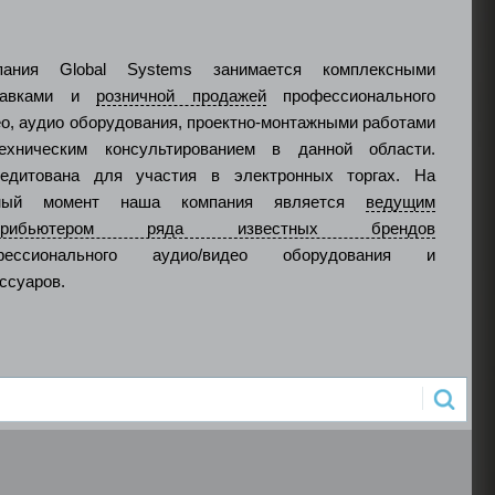
пания Global Systems занимается комплексными
тавками и
розничной продажей
профессионального
о, аудио оборудования, проектно-монтажными работами
ехническим консультированием в данной области.
редитована для участия в электронных торгах. На
ный момент наша компания является
ведущим
стрибьютером ряда известных брендов
фессионального аудио/видео оборудования и
ссуаров.