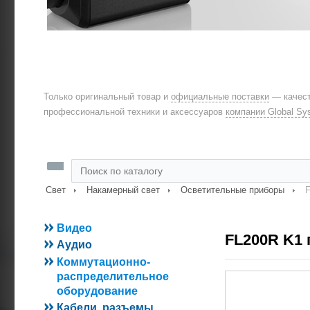
Только оригинальный товар и
официальные поставки
— качест
профессиональной техники и аксессуаров
компании Global Sy
Свет
Накамерный свет
Осветительные приборы
F
Видео
FL200R K1
Аудио
Коммутационно-
распределительное
оборудование
Кабели, разъемы,