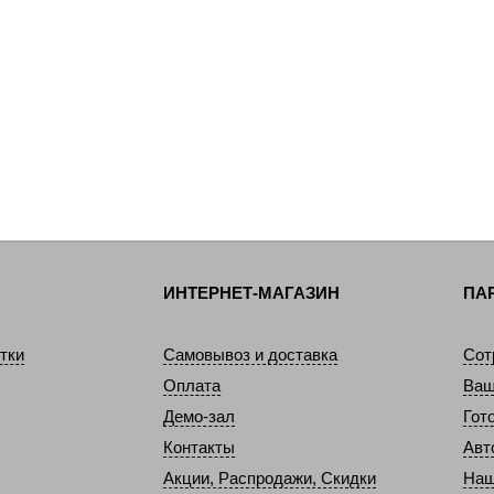
ИНТЕРНЕТ-МАГАЗИН
ПА
тки
Самовывоз и доставка
Сот
Оплата
Ваш
Демо-зал
Гот
Контакты
Авт
Акции, Распродажи, Скидки
Наш