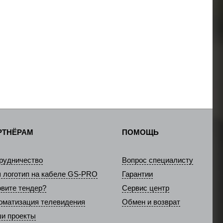
РТНЁРАМ
ПОМОЩЬ
рудничество
Вопрос специалисту
 логотип на кабеле GS-PRO
Гарантии
овите тендер?
Сервис центр
оматизация телевидения
Обмен и возврат
и проекты