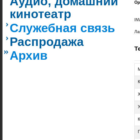
Аудио, домашний
Ор
кинотеатр
IN
Служебная связь
Ла
Распродажа
Т
Архив
М
К