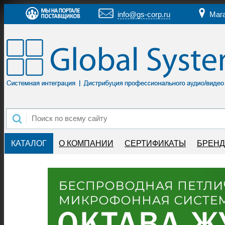
info@gs-corp.ru
Маг
КАТАЛОГ
О КОМПАНИИ
СЕРТИФИКАТЫ
БРЕН