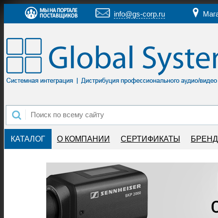
info@gs-corp.ru
Маг
КАТАЛОГ
О КОМПАНИИ
СЕРТИФИКАТЫ
БРЕН