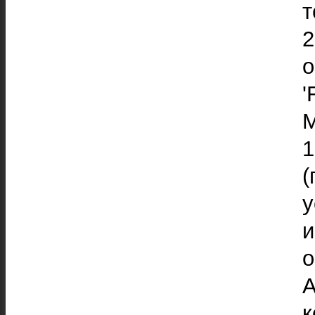
т
о
'
M
1
(
к