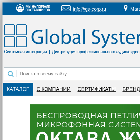
info@gs-corp.ru
Маг
КАТАЛОГ
О КОМПАНИИ
СЕРТИФИКАТЫ
БРЕН