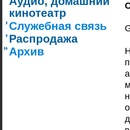
Аудио, домашний
кинотеатр
Служебная связь
G
Распродажа
Архив
Н
п
а
н
о
в