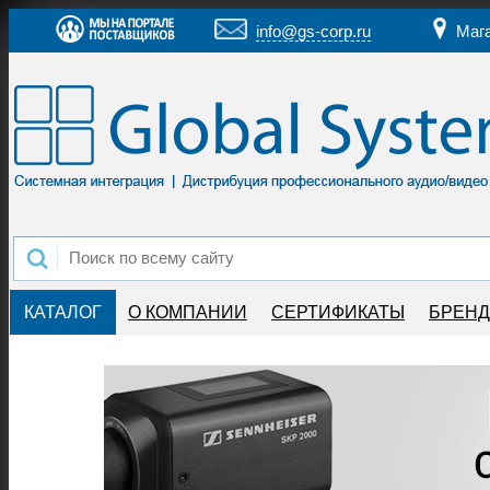
info@gs-corp.ru
Маг
КАТАЛОГ
О КОМПАНИИ
СЕРТИФИКАТЫ
БРЕН