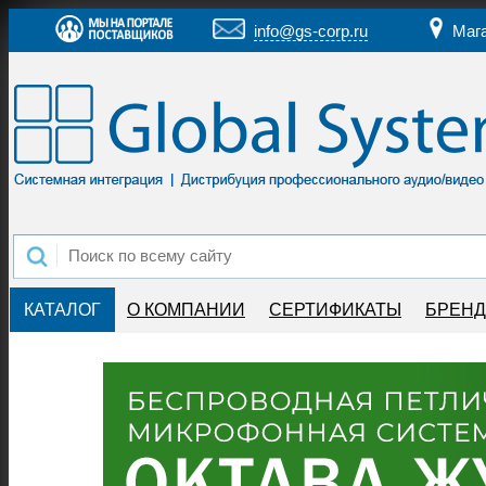
info@gs-corp.ru
Маг
КАТАЛОГ
О КОМПАНИИ
СЕРТИФИКАТЫ
БРЕН