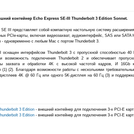
ний контейнер Echo Express SE-III Thunderbolt 3 Edition Sonnet.
 SE III представляет собой компактную настольную систему расширения 
ых PCIe-карты, включая видеозахват, аудиоинтерфейс, SAS или SATA HBA,
 - одновременно с любым Mac с портом Thunderbolt 3.
II оснащен интерфейсом Thunderbolt 3 с пропускной способностью 40 
 и возможность подключения Thunderbolt 2 и обеспечивает пропус
ты захвата и обработки 4K с высокой частотой кадров, И 16Gb
и (1) (2). Благодаря возможности работы с несколькими требовательн
исплеев 4K @ 60 Гц или одного 5K-дисплея на 60 Гц (3) и поддержка ш
hunderbolt 3 Edition
- внешний контейнер для подключения 3-х PCI-E карт
hunderbolt 3 Edition
- внешний контейнер для подключения 3-х PCI-E карт