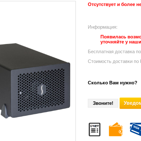
Отсутствует и более н
Информация:⠀⠀⠀⠀
Появилась возмо
уточняйте у наш
Бесплатная доставка п
Стоимость доставки по
Сколько Вам нужно?
Уведом
Звоните!