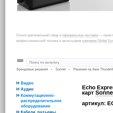
Только оригинальный товар и
официальные поставки
— качест
профессиональной техники и аксессуаров
компании Global Sy
Брендовые решения
Sonnet
Решения на базе Thunderb
Видео
Echo Expre
Аудио
Sonne
карт
Коммутационно-
распределительное
артикул: 
оборудование
Кабели, разъемы,