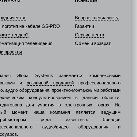
РТНЁРАМ
ПОМОЩЬ
рудничество
Вопрос специалисту
 логотип на кабеле GS-PRO
Гарантии
овите тендер?
Сервис центр
оматизация телевидения
Обмен и возврат
и проекты
пания Global Systems занимается комплексными
тавками и
розничной продажей
профессионального
о, аудио оборудования, проектно-монтажными работами
ехническим консультированием в данной области.
редитована для участия в электронных торгах. На
ный момент наша компания является
ведущим
стрибьютером ряда известных брендов
фессионального аудио/видео оборудования и
ссуаров.