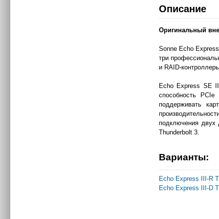
Описание
Оригинальный внеш
Sonne Echo Express
три профессиональн
и RAID-контроллеры
Echo Express SE I
способность PCIe
поддерживать кар
производительност
подключения двух д
Thunderbolt 3.
Варианты:
Echo Express III-R T
Echo Express III-D T
|