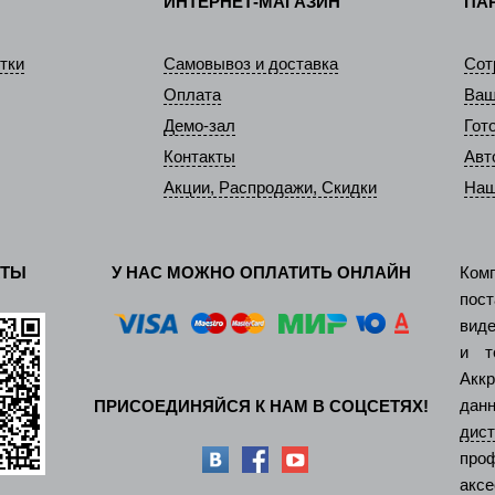
ИНТЕРНЕТ-МАГАЗИН
ПА
тки
Самовывоз и доставка
Сот
Оплата
Ваш
Демо-зал
Гот
Контакты
Авт
Акции, Распродажи, Скидки
Наш
КТЫ
У НАС МОЖНО ОПЛАТИТЬ ОНЛАЙН
Ком
пос
виде
и т
Акк
дан
ПРИСОЕДИНЯЙСЯ К НАМ В СОЦСЕТЯХ!
ди
про
аксе