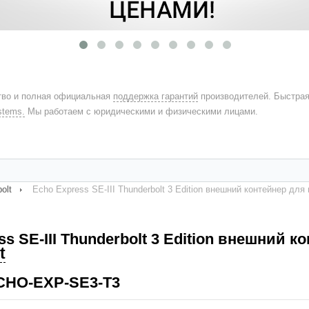
во и полная официальная
поддержка гарантий
производителей. Быстра
stems.
Мы работаем с юридическими и физическими лицами.
olt
Echo Express SE-III Thunderbolt 3 Edition внешний контейнер дл
ss SE-III Thunderbolt 3 Edition внешний 
t
ECHO-EXP-SE3-T3