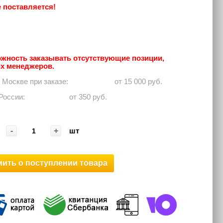
е поставляется!
жность заказывать отсутствующие позиции,
их менеджеров.
о Москве при заказе: ⠀⠀⠀⠀
от 15 000 руб.
 России:⠀⠀⠀⠀
от 350 руб.
-
+
шт
ить о поступлении товара