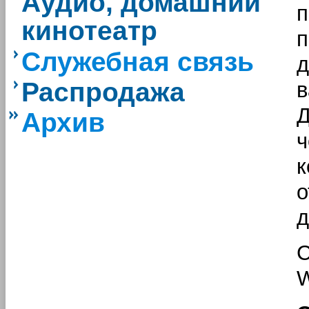
Аудио, домашний
п
кинотеатр
п
Служебная связь
д
Распродажа
в
Д
Архив
ч
к
о
д
С
W