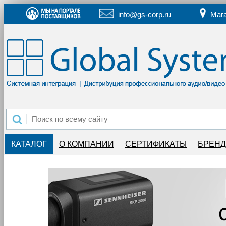
info@gs-corp.ru
Маг
КАТАЛОГ
О КОМПАНИИ
СЕРТИФИКАТЫ
БРЕН