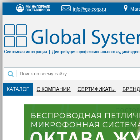
info@gs-corp.ru
Маг
КАТАЛОГ
О КОМПАНИИ
СЕРТИФИКАТЫ
БРЕН