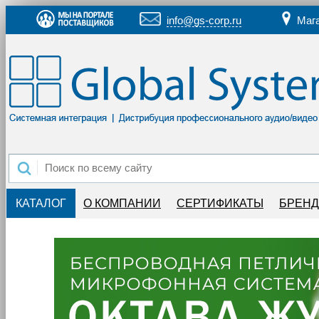
info@gs-corp.ru
Маг
КАТАЛОГ
О КОМПАНИИ
СЕРТИФИКАТЫ
БРЕН