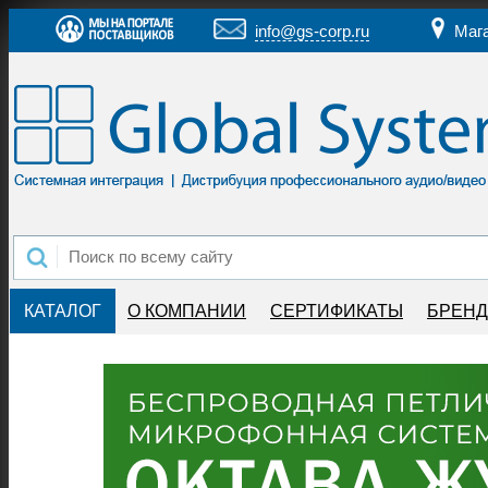
info@gs-corp.ru
Маг
КАТАЛОГ
О КОМПАНИИ
СЕРТИФИКАТЫ
БРЕН