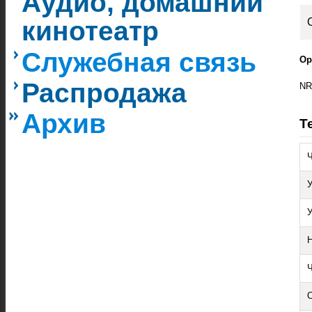
Аудио, домашний
кинотеатр
Служебная связь
Ор
Распродажа
NR
Архив
Т
Ч
У
У
Ч