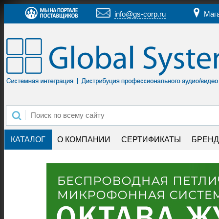
info@gs-corp.ru
Маг
КАТАЛОГ
О КОМПАНИИ
СЕРТИФИКАТЫ
БРЕН