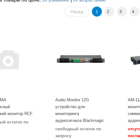
по убыванию
по возрастанию
Назад
1
2
3
4
SMA
Audio Monitor 12G
AM-11
осный
устройство для
монит
кий монитор RCF
мониторинга
симме
аудиосигнала Blackmagic
аудио
ый остаток по
свободный остаток по
отсут
запросу
поста