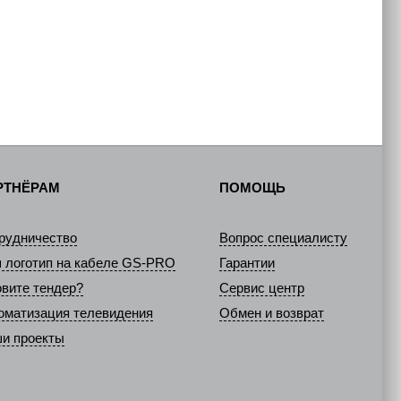
РТНЁРАМ
ПОМОЩЬ
рудничество
Вопрос специалисту
 логотип на кабеле GS-PRO
Гарантии
овите тендер?
Сервис центр
оматизация телевидения
Обмен и возврат
и проекты