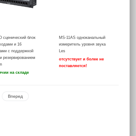
D сценический блок
MS-11AS одноканальный
входами и 16
измеритель уровня звука
ами с поддержкой
Les
 и резервированием
отсутствует и более не
m
поставляется!
ичии на складе
Вперед