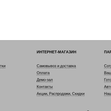
ИНТЕРНЕТ-МАГАЗИН
ПА
тки
Самовывоз и доставка
Сот
Оплата
Ваш
Демо-зал
Гот
Контакты
Авт
Акции, Распродажи, Скидки
Наш