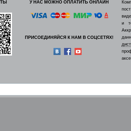
КТЫ
У НАС МОЖНО ОПЛАТИТЬ ОНЛАЙН
Ком
пос
виде
и т
Акк
дан
ПРИСОЕДИНЯЙСЯ К НАМ В СОЦСЕТЯХ!
ди
про
аксе