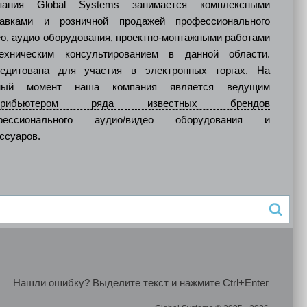
пания Global Systems занимается комплексными
тавками и
розничной продажей
профессионального
о, аудио оборудования, проектно-монтажными работами
ехническим консультированием в данной области.
редитована для участия в электронных торгах. На
ный момент наша компания является
ведущим
стрибьютером ряда известных брендов
фессионального аудио/видео оборудования и
ссуаров.
Нашли ошибку? Выделите текст и нажмите Ctrl+Enter