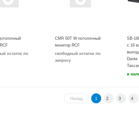
потолочный
CMR 50T W потолочный
SB-16
 RCF
монитор RCF
с 16 
выход
ый остаток по
свободный остаток по
Dante
запросу
Tasca
в нал
Назад
1
2
3
4