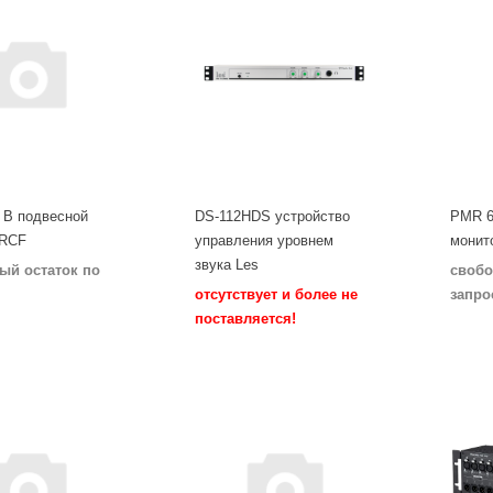
 B подвесной
DS-112HDS устройство
PMR 6
 RCF
управления уровнем
монит
звука Les
ый остаток по
свобо
отсутствует и более не
запро
поставляется!