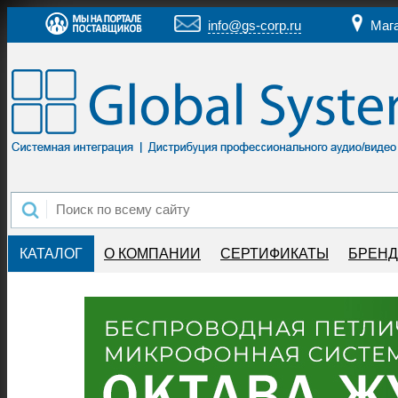
info@gs-corp.ru
Маг
КАТАЛОГ
О КОМПАНИИ
СЕРТИФИКАТЫ
БРЕН