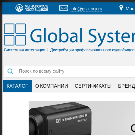
info@gs-corp.ru
Маг
КАТАЛОГ
О КОМПАНИИ
СЕРТИФИКАТЫ
БРЕН