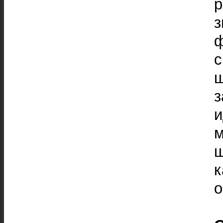
р
ф
с
ш
з
и
м
ш
к
о