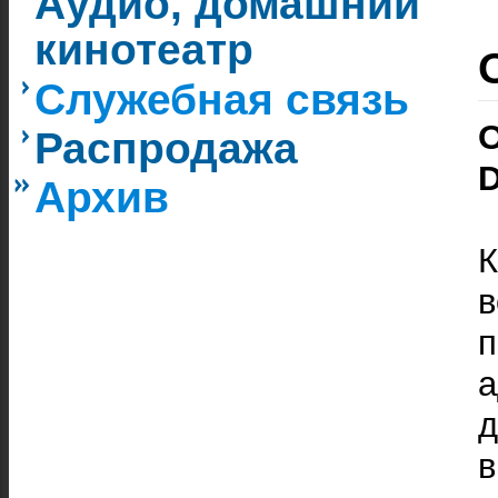
Аудио, домашний
кинотеатр
Служебная связь
Распродажа
D
Архив
в
д