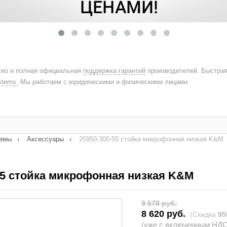
во и полная официальная
поддержка гарантий
производителей. Быстра
stems.
Мы работаем с юридическими и физическими лицами.
темы
Аксессуары
25950-300-55 стойка микрофонная низкая K&M
0-55 стойка микрофонная низкая
9 578 руб.
8 620 руб.
(Скидка
95
(уже с включенным НДС 