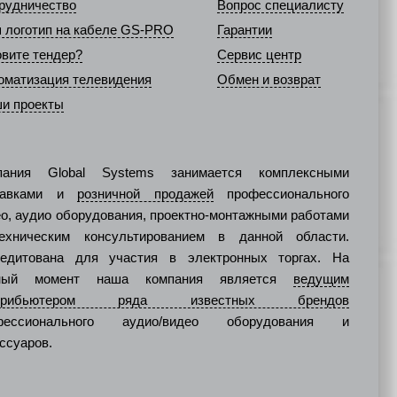
рудничество
Вопрос специалисту
 логотип на кабеле GS-PRO
Гарантии
овите тендер?
Сервис центр
оматизация телевидения
Обмен и возврат
и проекты
пания Global Systems занимается комплексными
тавками и
розничной продажей
профессионального
о, аудио оборудования, проектно-монтажными работами
ехническим консультированием в данной области.
редитована для участия в электронных торгах. На
ный момент наша компания является
ведущим
стрибьютером ряда известных брендов
фессионального аудио/видео оборудования и
ссуаров.