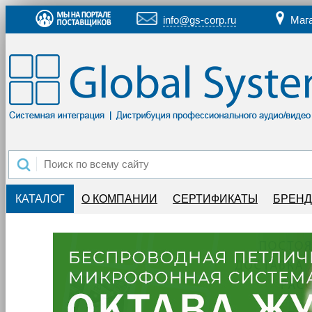
info@gs-corp.ru
Маг
КАТАЛОГ
О КОМПАНИИ
СЕРТИФИКАТЫ
БРЕН